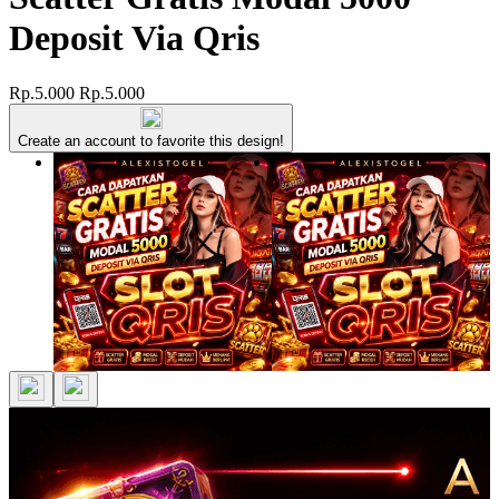
Deposit Via Qris
Rp.5.000
Rp.5.000
Create an account to favorite this design!