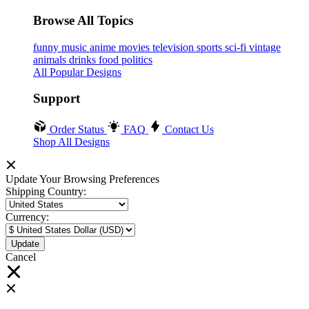
Browse All Topics
funny
music
anime
movies
television
sports
sci-fi
vintage
animals
drinks
food
politics
All Popular Designs
Support
Order Status
FAQ
Contact Us
Shop All Designs
Update Your Browsing Preferences
Shipping Country:
Currency:
Cancel