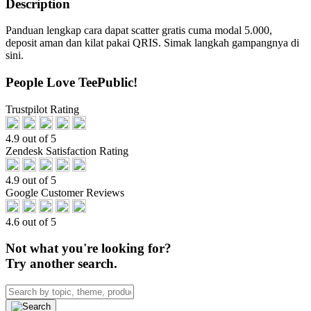
Description
Panduan lengkap cara dapat scatter gratis cuma modal 5.000,
deposit aman dan kilat pakai QRIS. Simak langkah gampangnya di
sini.
People Love TeePublic!
Trustpilot Rating
4.9 out of 5
Zendesk Satisfaction Rating
4.9 out of 5
Google Customer Reviews
4.6 out of 5
Not what you're looking for?
Try another search.