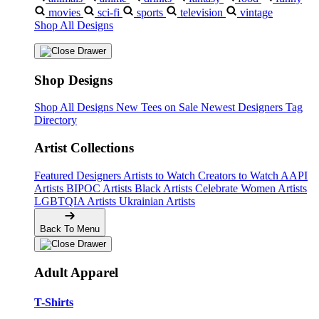
movies
sci-fi
sports
television
vintage
Shop All Designs
Shop Designs
Shop All Designs
New Tees on Sale
Newest Designers
Tag
Directory
Artist Collections
Featured Designers
Artists to Watch
Creators to Watch
AAPI
Artists
BIPOC Artists
Black Artists
Celebrate Women Artists
LGBTQIA Artists
Ukrainian Artists
Back To Menu
Adult Apparel
T-Shirts