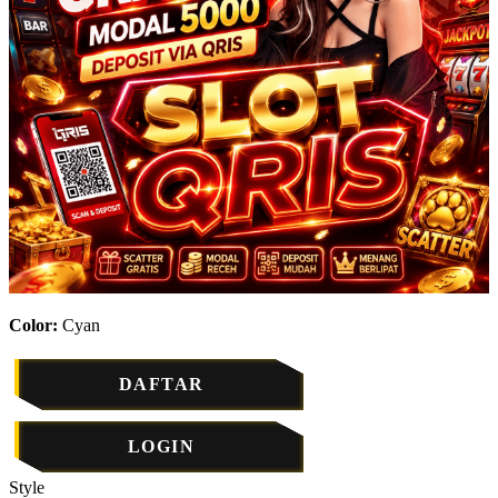
Color:
Cyan
DAFTAR
LOGIN
Style