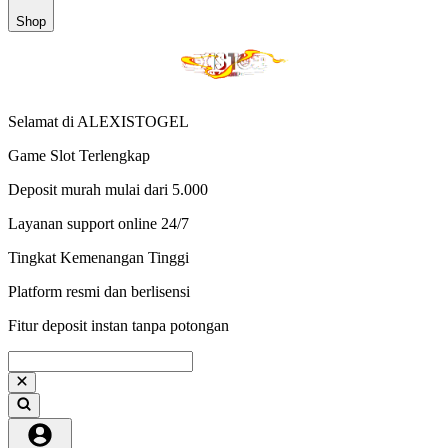
Shop
Selamat di ALEXISTOGEL
Game Slot Terlengkap
Deposit murah mulai dari 5.000
Layanan support online 24/7
Tingkat Kemenangan Tinggi
Platform resmi dan berlisensi
Fitur deposit instan tanpa potongan