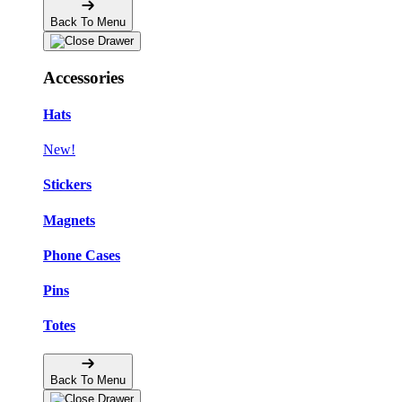
Back To Menu
Accessories
Hats
New!
Stickers
Magnets
Phone Cases
Pins
Totes
Back To Menu