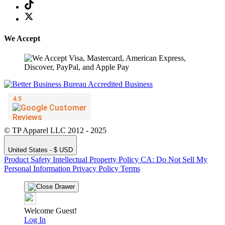
We Accept
© TP Apparel LLC 2012 - 2025
United States - $ USD
Product Safety
Intellectual Property Policy
CA: Do Not Sell My
Personal Information
Privacy Policy
Terms
Welcome Guest!
Log In