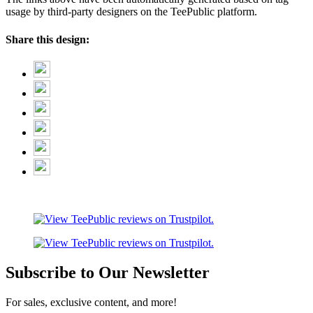
usage by third-party designers on the TeePublic platform.
Share this design:
Subscribe to Our Newsletter
For sales, exclusive content, and more!